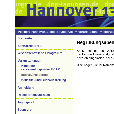
Position:
hannover13.dpg-tagungen.de
>
veranstaltung
> begrues
Startseite
Begrüßungsabe
Schwarzes Brett
Am Montag, den 18.3.2013 
Wissenschaftliches Programm
der Leibniz Universität, Ca
herzlich eingeladen, bei d
Veranstaltungen
Bitte tragen Sie Ihr Namens
Mitglieder-
versammlungen der FV/AK
Begrüßungsabend
Industrie- und Buchausstellung
Anmeldung
Reisekostenzuschuss
Tagungsort
Sponsoren